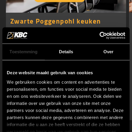
Zwarte Poggenpohl keuken
Ervaar de ultieme combinatie van verfijnd design,
functionaliteit en topkwaliteit met deze exclusieve
Poggenpohl showroomkeuken. Deze keuken straalt pure
Toestemming
Details
Over
elegantie uit dankzij het greeploze, matzwarte front met
subtiele details en een robuust werkblad.
€43.885,-
Deze website maakt gebruik van cookies
€ 28.950,- exclusief montage
We gebruiken cookies om content en advertenties te
personaliseren, om functies voor social media te bieden
en om ons websiteverkeer te analyseren. Ook delen we
informatie over uw gebruik van onze site met onze
partners voor social media, adverteren en analyse. Deze
Bekijk
partners kunnen deze gegevens combineren met andere
informatie die u aan ze heeft verstrekt of die ze hebben
verzameld op basis van uw gebruik van hun services.