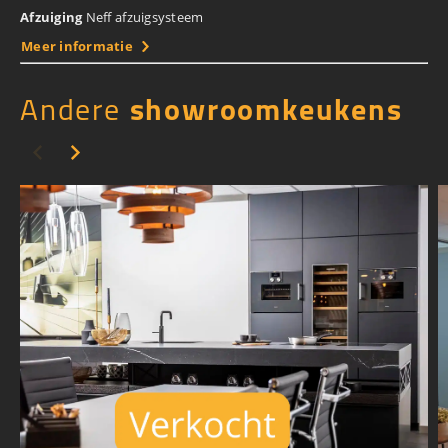
Afzuiging
Neff afzuigsysteem
Meer informatie
Andere
showroomkeukens