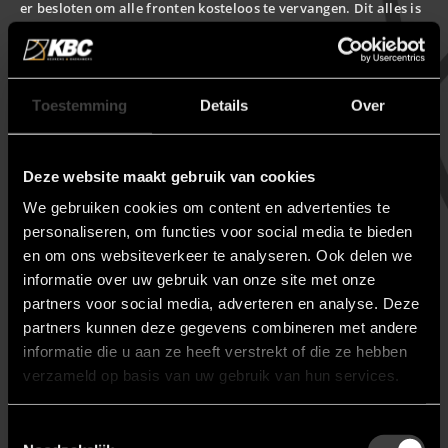
er besloten om alle fronten kosteloos te vervangen. Dit alles is
met
binnen een maand na melding gerealiseerd. Een geweldige
All
service!
hee
be
Toestemming
Details
Over
Deze website maakt gebruik van cookies
We gebruiken cookies om content en advertenties te
personaliseren, om functies voor social media te bieden
en om ons websiteverkeer te analyseren. Ook delen we
informatie over uw gebruik van onze site met onze
partners voor social media, adverteren en analyse. Deze
Klanten beoordelen KBC met
partners kunnen deze gegevens combineren met andere
een 9.6/ 10 op basis van 74
informatie die u aan ze heeft verstrekt of die ze hebben
reviews.
verzameld op basis van uw gebruik van hun services.
Lees alle reviews
Toestemmingsselectie