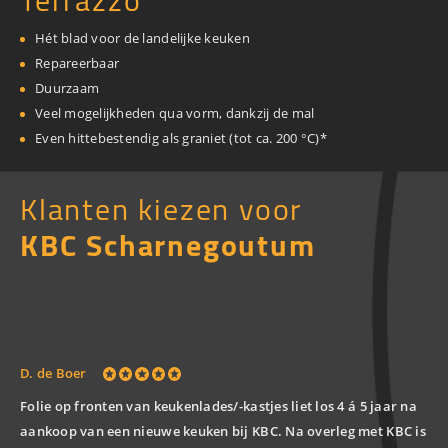
Terrazzo
Hét blad voor de landelijke keuken
Repareerbaar
Duurzaam
Veel mogelijkheden qua vorm, dankzij de mal
Even hittebestendig als graniet (tot ca. 200 °C)*
Klanten kiezen voor
KBC Scharnegoutum
Fa
D. de Boer
Adv
Folie op fronten van keukenlades/-kastjes liet los 4 á 5 jaar na
on
aankoop van een nieuwe keuken bij KBC. Na overleg met KBC is
De