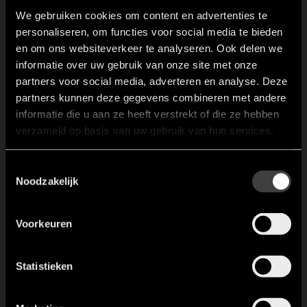
We gebruiken cookies om content en advertenties te
de fronten en greepelementen. Dit zorgt voor een
personaliseren, om functies voor social media te bieden
unieke uitstraling van de keuken en geeft het gevoel
en om ons websiteverkeer te analyseren. Ook delen we
van exclusiviteit. Deze keukens blijven jarenlang in de
informatie over uw gebruik van onze site met onze
mode, waardoor u lang van uw unieke keuken kan
partners voor social media, adverteren en analyse. Deze
genieten.
partners kunnen deze gegevens combineren met andere
informatie die u aan ze heeft verstrekt of die ze hebben
verzameld op basis van uw gebruik van hun services.
Eggersmann Work’s
Toestemmingsselectie
De Eggersmann Work’s lijn is gebaseerd op de opstelling
Noodzakelijk
en gevoel van een professionele keuken. In een
professionele keuken staat alles dichtbij elkaar en is het
tot in perfectie geordend. Dit brengt Eggersmann
Voorkeuren
samen met haar unieke design in een prachtige lijn
keukens waarin uniek design en een professionele
Statistieken
uitstraling met elkaar samenkomen. De keukens zijn
opgedeeld in drie elementen: het kookgedeelte, het