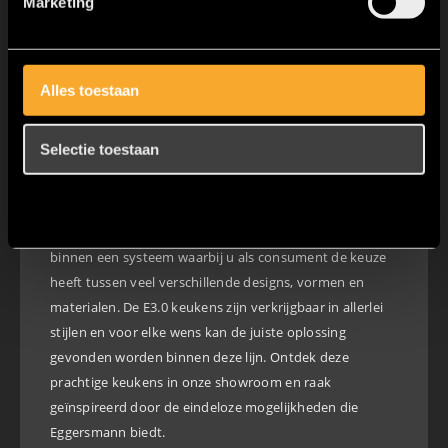
Marketing
werkgedeelte en het spoelgedeelte. Alles staat dicht op
elkaar waardoor u zich makkelijk kan verplaatsen
tussen de verschillende gedeeltes. Dit geeft tevens veel
overzicht en zorgt ervoor dat het koken in de
Alles toestaan
middelpunt staat.
Selectie toestaan
Eggersmann E3.0
Weigeren
Het E3.0 concept van Eggersmann staat voor maatwerk
binnen een systeem waarbij u als consument de keuze
heeft tussen veel verschillende designs, vormen en
materialen. De E3.0 keukens zijn verkrijgbaar in allerlei
stijlen en voor elke wens kan de juiste oplossing
gevonden worden binnen deze lijn. Ontdek deze
prachtige keukens in onze showroom en raak
geïnspireerd door de eindeloze mogelijkheden die
Eggersmann biedt.