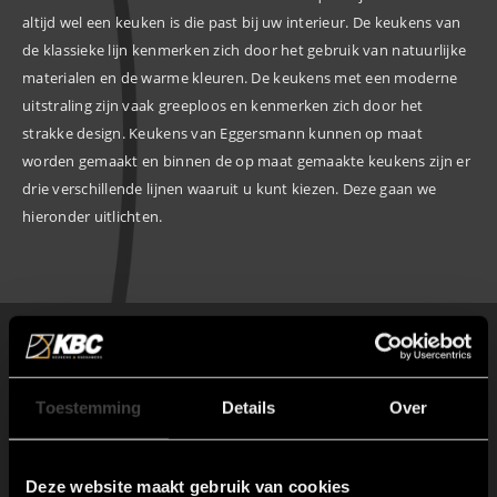
altijd wel een keuken is die past bij uw interieur. De keukens van
de klassieke lijn kenmerken zich door het gebruik van natuurlijke
materialen en de warme kleuren. De keukens met een moderne
uitstraling zijn vaak greeploos en kenmerken zich door het
strakke design. Keukens van Eggersmann kunnen op maat
worden gemaakt en binnen de op maat gemaakte keukens zijn er
drie verschillende lijnen waaruit u kunt kiezen. Deze gaan we
hieronder uitlichten.
Eggersmann Unique
Toestemming
Details
Over
In de moderne keukens van Eggersmann is er een
minimalistische serie keukens genaamd Unique. Deze
keukens kenmerken zich door het gebruik van slechts
Deze website maakt gebruik van cookies
één materiaalsoort voor zowel de werkoppervlakken als