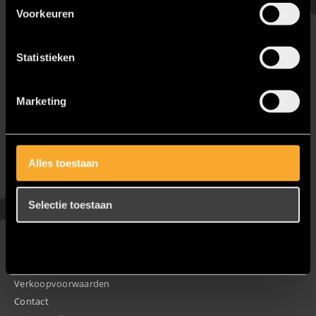
Badkamer renovatie
Voorkeuren
Showroomkeukens
Service
Statistieken
Een gratis boek vooraf
Service en garantie
Marketing
Planning en montage
Service melding
Wat kost een badkamer?
Pinterest
Alles toestaan
Informatie
Selectie toestaan
Over ons
Openingstijden
Weigeren
Nieuws en blogs
Werken bij KBC?
Verkoopvoorwaarden
Contact