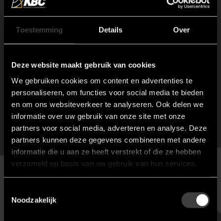
verzorgd tuinfeest van Quooker voor 20 personen.
Het maakt niet uit wanneer de CUBE geleverd wordt, zolang de
Toestemming
Details
Over
aankoop maar binnen de actieperiode valt.
De kortingscodes zijn geldig tot en met 1 juni 2036.
Heb je vragen over deze actie of wil je meer weten? Kijk dan
HIER
Deze website maakt gebruik van cookies
We gebruiken cookies om content en advertenties te
Neem voor meer informatie contact op met KBC Keukens en
personaliseren, om functies voor social media te bieden
Badkamers op 0515-418208
en om ons websiteverkeer te analyseren. Ook delen we
informatie over uw gebruik van onze site met onze
Deskundig advies
Kwaliteit
partners voor social media, adverteren en analyse. Deze
Uw wens centraal
Van A tot Z
partners kunnen deze gegevens combineren met andere
informatie die u aan ze heeft verstrekt of die ze hebben
verzameld op basis van uw gebruik van hun services.
Producten
Keukens
Toestemmingsselectie
Badkamers
Noodzakelijk
Keuken renovatie