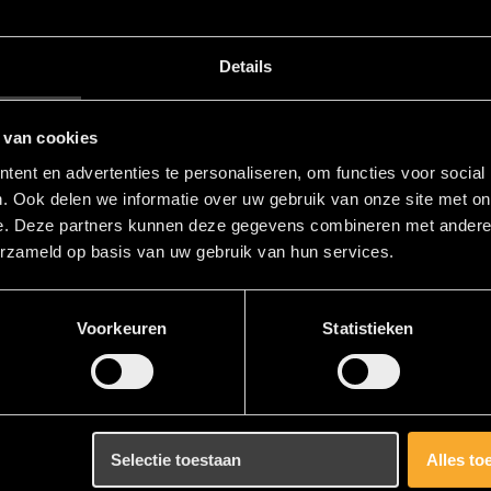
Klanten 
Familie Salverda
9.6/ 10 
Details
Advies vooraf was prima en helpe
os 4 á 5 jaar na aankoop
wensen.
 van cookies
 KBC is er besloten om
De uitvoering van de werkzaamhe
ent en advertenties te personaliseren, om functies voor social
is binnen een maand na
voor detail. Er werd zorgvuldig en
. Ook delen we informatie over uw gebruik van onze site met on
schema en was goed georganiseer
e. Deze partners kunnen deze gegevens combineren met andere i
erzameld op basis van uw gebruik van hun services.
volledig ontzorgd te zijn. Hulde 
Voorkeuren
Statistieken
Selectie toestaan
Alles to