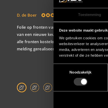
D. de Boer
Toestemming
Folie op fronten van keukenlades/-kastjes liet l
Deze website maakt gebruik
van een nieuwe keuken bij KBC. Na overleg met
We gebruiken cookies om cont
alle fronten kosteloos te vervangen. Dit alles 
websiteverkeer te analyseren
melding gerealiseerd. Een geweldige service!
media, adverteren en analys
verstrekt of die ze hebben v
Toestemmingsselectie
Noodzakelijk
Weigeren