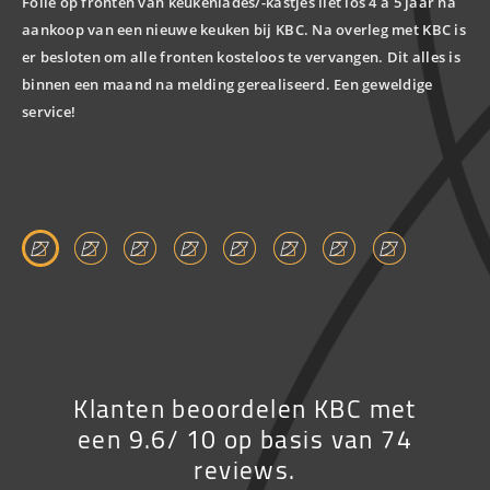
Folie op fronten van keukenlades/-kastjes liet los 4 á 5 jaar na
on
aankoop van een nieuwe keuken bij KBC. Na overleg met KBC is
De
er besloten om alle fronten kosteloos te vervangen. Dit alles is
met
binnen een maand na melding gerealiseerd. Een geweldige
All
service!
hee
be
Klanten beoordelen KBC met
een 9.6/ 10 op basis van 74
reviews.