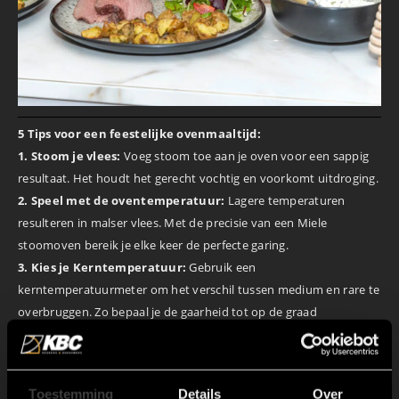
5 Tips voor een feestelijke ovenmaaltijd:
1. Stoom je vlees:
Voeg stoom toe aan je oven voor een sappig
resultaat. Het houdt het gerecht vochtig en voorkomt uitdroging.
2. Speel met de oventemperatuur:
Lagere temperaturen
resulteren in malser vlees. Met de precisie van een Miele
stoomoven bereik je elke keer de perfecte garing.
3. Kies je Kerntemperatuur:
Gebruik een
kerntemperatuurmeter om het verschil tussen medium en rare te
overbruggen. Zo bepaal je de gaarheid tot op de graad
nauwkeurig.
4. Stoomgroenten voor intense smaak:
Groenten gestoomd in
een stoomoven behouden hun kleur, smaak, vitaminen, en
Toestemming
Details
Over