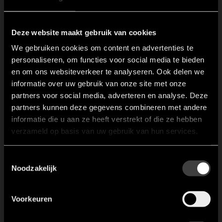
mineralen. Een puurdere smaak dan bij bereiding in kokend
water.
5. Ontdek de wereld van de combi-stoomoven:
Ervaar het zelf
Deze website maakt gebruik van cookies
tijdens de kookdemonstraties met de combi-stoomoven als
We gebruiken cookies om content en advertenties te
middelpunt. Je kunt je nog opgeven. Data: 28-12-2023 (Miele), 29-
personaliseren, om functies voor social media te bieden
12-2023 (AEG), 30-12-2023 (ATAG).
en om ons websiteverkeer te analyseren. Ook delen we
Wat past er beter bij Kerst dan een smaakvolle rosbief? Met
informatie over uw gebruik van onze site met onze
behulp van onze topapparatuur, waaronder de Miele stoomoven,
partners voor social media, adverteren en analyse. Deze
Miele heteluchtoven en ATAG Celsius inductiekookplaat, tover je
partners kunnen deze gegevens combineren met andere
in een handomdraai een culinair hoogstandje op tafel. Ben je
informatie die u aan ze heeft verstrekt of die ze hebben
benieuwd naar het volledige recept? Je vindt ons artikel in Groot
verzameld op basis van uw gebruik van hun services.
Sneek (op pagina 58-59)
Groot Sneek - November 2023
Toestemmingsselectie
Noodzakelijk
Voorkeuren