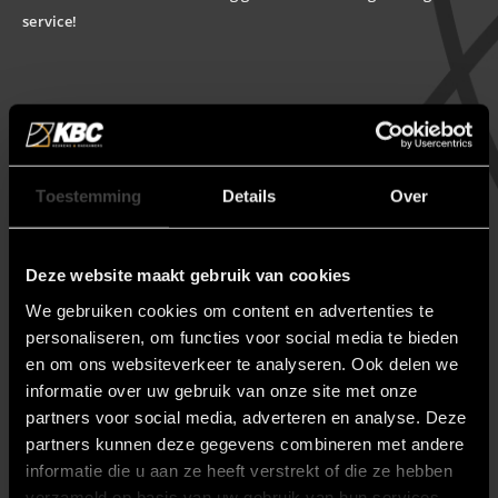
service!
hee
be
Toestemming
Details
Over
Deze website maakt gebruik van cookies
Klanten beoordelen KBC met
We gebruiken cookies om content en advertenties te
personaliseren, om functies voor social media te bieden
een 9.6/ 10 op basis van 74
en om ons websiteverkeer te analyseren. Ook delen we
reviews.
informatie over uw gebruik van onze site met onze
partners voor social media, adverteren en analyse. Deze
Lees alle reviews
partners kunnen deze gegevens combineren met andere
informatie die u aan ze heeft verstrekt of die ze hebben
verzameld op basis van uw gebruik van hun services.