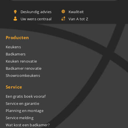
Deskundig advies
Kwaliteit
Uw wens centraal
Van A tot Z
Producten
Keukens
Badkamers
Keuken renovatie
Badkamer renovatie
Showroomkeukens
Service
Een gratis boek vooraf
Service en garantie
Planning en montage
Service melding
Wat kost een badkamer?