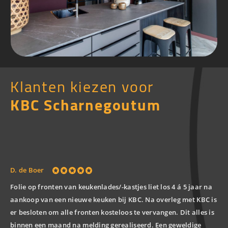
Klanten kiezen voor
KBC Scharnegoutum
Fa
D. de Boer
Adv
Folie op fronten van keukenlades/-kastjes liet los 4 á 5 jaar na
on
aankoop van een nieuwe keuken bij KBC. Na overleg met KBC is
De
er besloten om alle fronten kosteloos te vervangen. Dit alles is
met
binnen een maand na melding gerealiseerd. Een geweldige
All