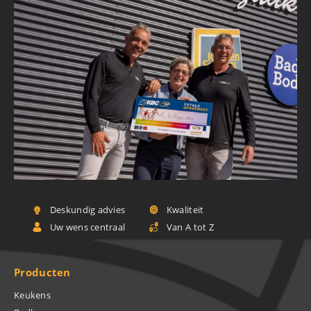
Deskundig advies
Kwaliteit
Uw wens centraal
Van A tot Z
Producten
Keukens