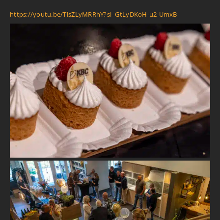
https://youtu.be/TlsZLyMRRhY?si=GtLyDKoH-u2-UmxB