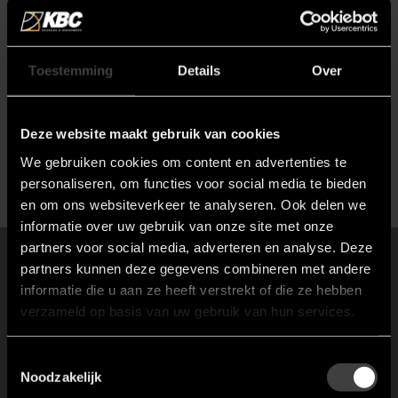
Toestemming
Details
Over
Klanten beoordelen KBC met
een 9.6/ 10 op basis van 74
reviews.
Deze website maakt gebruik van cookies
We gebruiken cookies om content en advertenties te
Lees alle reviews
personaliseren, om functies voor social media te bieden
en om ons websiteverkeer te analyseren. Ook delen we
informatie over uw gebruik van onze site met onze
partners voor social media, adverteren en analyse. Deze
Neem eens een kijkje in
partners kunnen deze gegevens combineren met andere
onze
showroom
informatie die u aan ze heeft verstrekt of die ze hebben
verzameld op basis van uw gebruik van hun services.
Wilt u graag met een adviseur om de tafel om een plan te
Toestemmingsselectie
bespreken, maak dan vooraf een afspraak om teleurstelling te
Noodzakelijk
voorkomen.