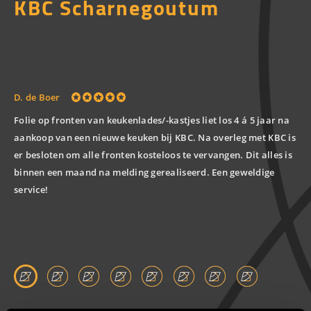
KBC Scharnegoutum
Fa
D. de Boer
Adv
Folie op fronten van keukenlades/-kastjes liet los 4 á 5 jaar na
on
aankoop van een nieuwe keuken bij KBC. Na overleg met KBC is
De
er besloten om alle fronten kosteloos te vervangen. Dit alles is
met
binnen een maand na melding gerealiseerd. Een geweldige
All
service!
hee
be