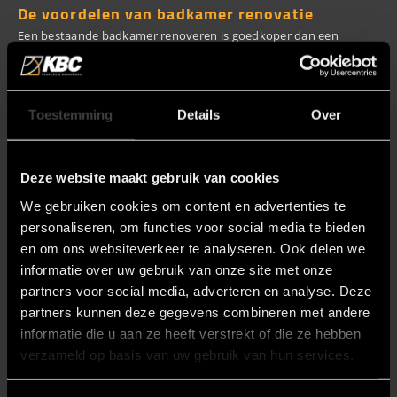
De voordelen van badkamer renovatie
Een bestaande badkamer renoveren is goedkoper dan een
compleet nieuwe aanschaffen. Maar hiernaast hangen er nog veel
meer voordelen aan een badkamer renovatie, namelijk:
De mogelijkheid uw huidige indeling te behouden.
Toestemming
Details
Over
De duur van een renovatie is korter dan de plaatsing van een
geheel nieuwe badkamer.
Het uiterlijk van uw badkamer kan door enkele ‘simpele’
Deze website maakt gebruik van cookies
aanpassingen geheel veranderen.
We gebruiken cookies om content en advertenties te
U bepaalt zelf welke onderdelen er vervangen worden, zo heeft
personaliseren, om functies voor social media te bieden
u zelf de kosten in de hand.
en om ons websiteverkeer te analyseren. Ook delen we
Wellness
mogelijkheden
informatie over uw gebruik van onze site met onze
partners voor social media, adverteren en analyse. Deze
Dat een badkamer een plek van rust kan zijn ervaart u zelf. Een
partners kunnen deze gegevens combineren met andere
plaats als Joure kan nogal druk zijn, wij bieden dan ook de
informatie die u aan ze heeft verstrekt of die ze hebben
verzameld op basis van uw gebruik van hun services.
mogelijkheid om
wellness
opties toe te voegen aan uw badkamer.
Zo kunt u heerlijk ontspanning in uw eigen badkamer. Onder deze